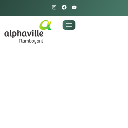
Arraiá Show Reúne
Famílias Em Uma Noite
Inesquecível De
Música, Solidariedade E
Integração